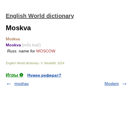
English World dictionary
Moskva
Moskva
Moskva
[mō̂s kvä′]
Russ. name for
MOSCOW
English World dictionary
.
V. Neufeldt
.
2014
.
Игры ⚽
Нужен реферат?
moshav
Moslem