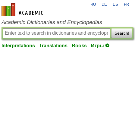
RU
DE
ES
FR
en-academic.com
Academic Dictionaries and Encyclopedias
Search!
Interpretations
Translations
Books
Игры ⚽