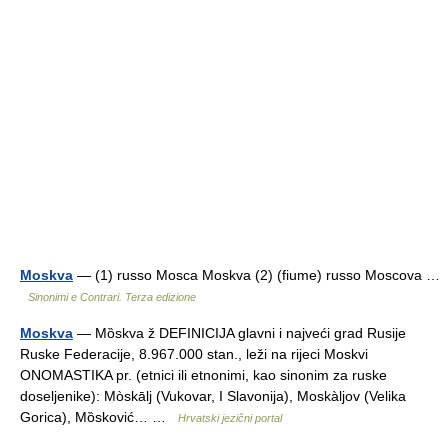
Moskva
— (1) russo Mosca Moskva (2) (fiume) russo Moscova …
Sinonimi e Contrari. Terza edizione
Moskva
— Mȍskva ž DEFINICIJA glavni i najveći grad Rusije
Ruske Federacije, 8.967.000 stan., leži na rijeci Moskvi
ONOMASTIKA pr. (etnici ili etnonimi, kao sinonim za ruske
doseljenike): Mòskālj (Vukovar, I Slavonija), Moskàljov (Velika
Gorica), Mȍsković… …
Hrvatski jezični portal