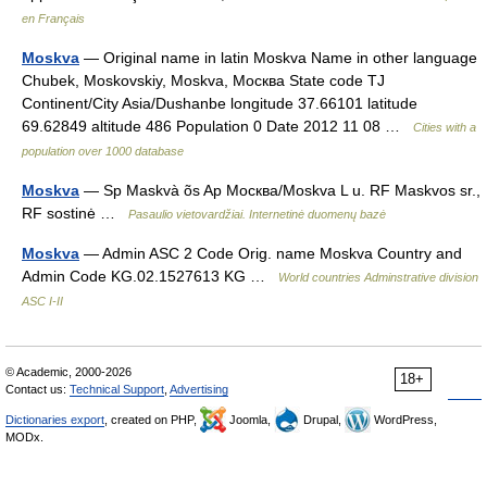
en Français
Moskva
— Original name in latin Moskva Name in other language
Chubek, Moskovskiy, Moskva, Москва State code TJ
Continent/City Asia/Dushanbe longitude 37.66101 latitude
69.62849 altitude 486 Population 0 Date 2012 11 08 …
Cities with a
population over 1000 database
Moskva
— Sp Maskvà õs Ap Москва/Moskva L u. RF Maskvos sr.,
RF sostinė …
Pasaulio vietovardžiai. Internetinė duomenų bazė
Moskva
— Admin ASC 2 Code Orig. name Moskva Country and
Admin Code KG.02.1527613 KG …
World countries Adminstrative division
ASC I-II
© Academic, 2000-2026
18+
Contact us:
Technical Support
,
Advertising
Dictionaries export
, created on PHP,
Joomla,
Drupal,
WordPress,
MODx.